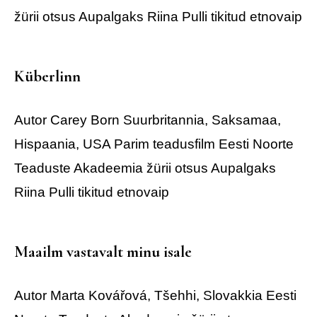
žürii otsus
Aupalgaks Riina Pulli tikitud etnovaip
Küberlinn
Autor Carey Born
Suurbritannia, Saksamaa,
Hispaania, USA
Parim teadusfilm
Eesti Noorte
Teaduste Akadeemia žürii otsus
Aupalgaks
Riina Pulli tikitud etnovaip
Maailm vastavalt minu isale
Autor Marta Kovářová,
Tšehhi, Slovakkia
Eesti