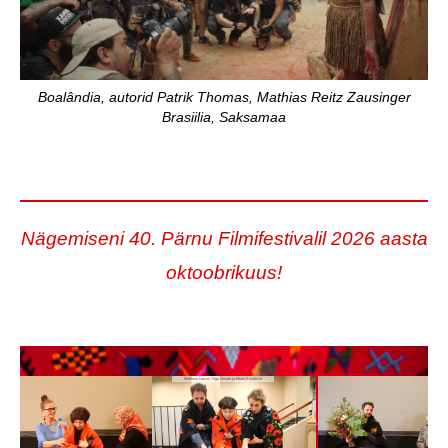
Boalândia, autorid Patrik Thomas, Mathias Reitz Zausinger
Brasiilia, Saksamaa
Nägemiseni 40. Pärnu Filmifestivalil 2026 aasta
oktoobrikuus!
XXXVIII PÄRNU FILMIFESTIVALI VÕITJAD
Matthew Lancit, Olga Semak ja Marta Kovářová