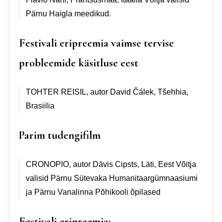
Pärnu Haigla meedikud.
Festivali eripreemia vaimse tervise
probleemide käsitluse eest
TOHTER REISIL, autor David Čálek, Tšehhia,
Brasiilia
Parim tudengifilm
CRONOPIO, autor Dāvis Cipsts, Läti, Eest
Võitja
valisid Pärnu Sütevaka Humanitaargümnaasiumi
ja Pärnu Vanalinna Põhikooli õpilased
Festivali eripreemia: