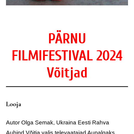
PÄRNU
FILMIFESTIVAL 2024
Võitjad
Looja
Autor Olga Semak, Ukraina
Eesti Rahva
Auhind
Võitja valis televaatajad
Aupalgaks