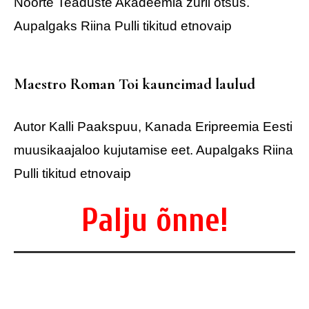
Noorte Teaduste Akadeemia žürii otsus.
Aupalgaks Riina Pulli tikitud etnovaip
Maestro Roman Toi kauneimad laulud
Autor Kalli Paakspuu,
Kanada
Eripreemia Eesti
muusikaajaloo kujutamise eet. Aupalgaks Riina
Pulli tikitud etnovaip
Palju õnne!