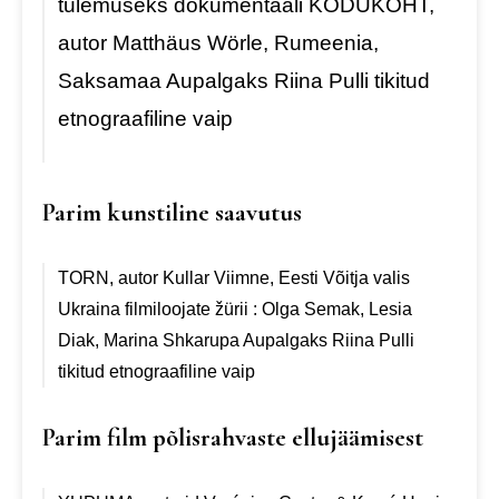
tulemuseks dokumentaali
KODUKOHT,
autor Matthäus Wörle, Rumeenia,
Saksamaa
Aupalgaks Riina Pulli tikitud
etnograafiline vaip
Parim kunstiline saavutus
TORN, autor Kullar Viimne, Eesti
Võitja valis
Ukraina filmiloojate žürii : Olga Semak, Lesia
Diak, Marina Shkarupa
Aupalgaks Riina Pulli
tikitud etnograafiline vaip
Parim film põlisrahvaste ellujäämisest