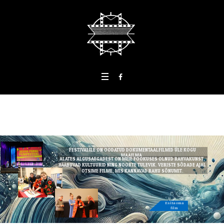
FESTIVALILE ON OODATUD DOKUMENTAALFILMID ÜLE KOGU
MAAILMA.
ALATES ALGUSAEGADEST ON MEIE FOOKUSES OLNUD RAHVAKUNST,
HÄÄBUVAD KULTUURID NING NOORTE TULEVIK. VERISTE SÕDADE AJAL
OTSIME FILME, MIS KANNAVAD RAHU SÕNUMIT.
Esita oma
film