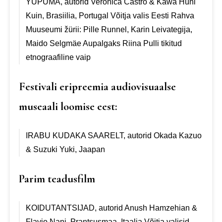
YUPUMA, autorid Verónica Castro & Kawá Huni
Kuin, Brasiilia, Portugal
Võitja valis Eesti Rahva
Muuseumi žürii: Pille Runnel, Karin Leivategija,
Maido Selgmäe
Aupalgaks Riina Pulli tikitud
etnograafiline vaip
Festivali eripreemia audiovisuaalse
museaali loomise eest:
IRABU KUDAKA SAARELT, autorid Okada Kazuo
& Suzuki Yuki, Jaapan
Parim teadusfilm
KOIDUTANTSIJAD, autorid Anush Hamzehian &
Flavio Nani, Prantsusmaa, Itaalia
Võitja valisid