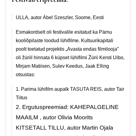
ULLA, autor Ábel Szeszler, Soome, Eesti
Esmakordselt oli festivalile esitatud ka Pärnu
kooliõpilaste loodud lühifilme.
Kultuurikapitali
poolt toetatud projektis „Avasta endas filmilooja”
oli žüriil hinnata 6 küpset lühifilmi
Žürii Kersti Uibo,
Mirjam Matiisen, Sulev Keedus, Jaak Elling
otsustas:
1. Parima lühifilm aupalk TASUTA REIS, autor Tair
Tiitus
2. Ergutuspreemiad:
KAHEPALGELINE
MAAILM , autor Olivia Moorits
KITSETALL TILLU, autor Martin Ojala