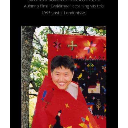
Auhinna filmi "Evaldimaa" eest ning viis teki
1995.aastal Londonisse.