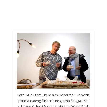
Fotol Ville Niemi, kelle film "Maailma tuli" võitis
parima tudengifilmi tiitli ning oma filmiga "Mu
kallis ema" Eesti Rahva Auhinna pälvinud Paul-