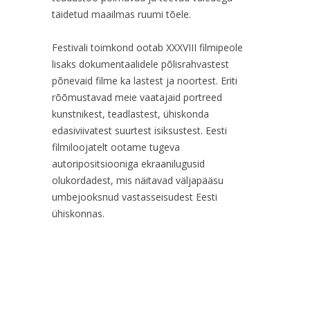
täidetud maailmas ruumi tõele.
Festivali toimkond ootab XXXVIII filmipeole
lisaks dokumentaalidele põlisrahvastest
põnevaid filme ka lastest ja noortest. Eriti
rõõmustavad meie vaatajaid portreed
kunstnikest, teadlastest, ühiskonda
edasiviivatest suurtest isiksustest. Eesti
filmiloojatelt ootame tugeva
autoripositsiooniga ekraanilugusid
olukordadest, mis näitavad väljapääsu
umbejooksnud vastasseisudest Eesti
ühiskonnas.
.
.