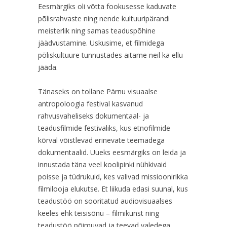
Eesmärgiks oli võtta fookusesse kaduvate
põlisrahvaste ning nende kultuuripärandi
meisterlik ning samas teaduspõhine
jäädvustamine. Uskusime, et filmidega
põliskultuure tunnustades aitame neil ka ellu
jääda.
Tänaseks on tollane Pärnu visuaalse
antropoloogia festival kasvanud
rahvusvaheliseks dokumentaal- ja
teadusfilmide festivaliks, kus etnofilmide
kõrval võistlevad erinevate teemadega
dokumentaalid. Uueks eesmärgiks on leida ja
innustada täna veel koolipinki nühkivaid
poisse ja tüdrukuid, kes valivad missioonirikka
filmilooja elukutse. Et liikuda edasi suunal, kus
teadustöö on sooritatud audiovisuaalses
keeles ehk teisisõnu – filmikunst ning
teadustöö põimuvad ja teevad valedega