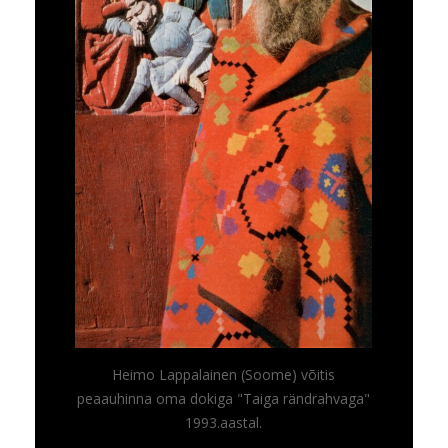
Heimo Lappalainen (Soome) võitis
peaauhinna oma dokiga "Taiga rändrahvaga"
1993.aastal.