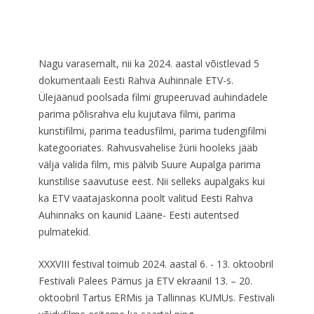
Nagu varasemalt, nii ka 2024. aastal võistlevad 5
dokumentaali Eesti Rahva Auhinnale ETV-s.
Ülejäänud poolsada filmi grupeeruvad auhindadele
parima põlisrahva elu kujutava filmi, parima
kunstifilmi, parima teadusfilmi, parima tudengifilmi
kategooriates. Rahvusvahelise žürii hooleks jääb
välja valida film, mis pälvib Suure Aupalga parima
kunstilise saavutuse eest. Nii selleks aupalgaks kui
ka ETV vaatajaskonna poolt valitud Eesti Rahva
Auhinnaks on kaunid Lääne- Eesti autentsed
pulmatekid.
XXXVIII festival toimub 2024. aastal 6. - 13. oktoobril
Festivali Palees Pärnus ja ETV ekraanil 13. – 20.
oktoobril Tartus ERMis ja Tallinnas KUMUs. Festivali