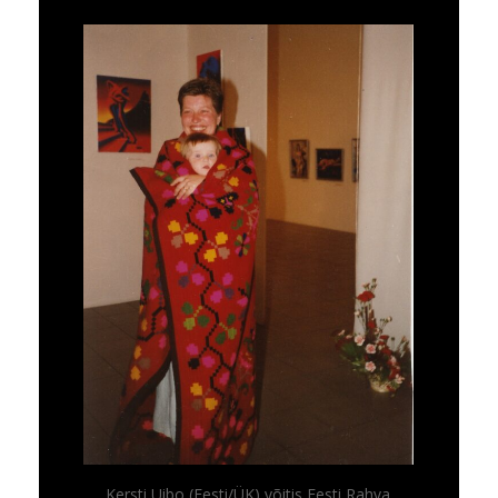
Kersti Uibo (Eesti/ÜK) võitis Eesti Rahva