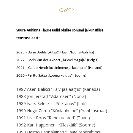
Suure Auhinna - laureaadid olulise sõnumi ja kunstilise
teostuse eest:
2023 - Dane Dodds „Aitsa!" (Taani/Lõuna-Aafrika)
2022 - Boris Van der Avoort „Ärkvel magaja" (Belgia)
2021 – Guido Hendrikx „Inimene ja kaamera“ (Holland)
2020 - Perttu Saksa „Looma kujutis" (Soome)
1987 Asen Balikci “Talv jäälaagris” (Kanada)
1988 Jon Jerstad “Vidarosen” (Norra)
1989 Ivars Seleckis “Põiktänav” (Läti)
1990 Hugo Zemp “Kõrilaulmine” (Prantsusmaa)
1991 Lise Roos “Renditud aed” (Taani)
1992 Kari Happonen “Külaskäik” (Soome)
1993 Heimo Lappalainen “Taiga rändrahvas”