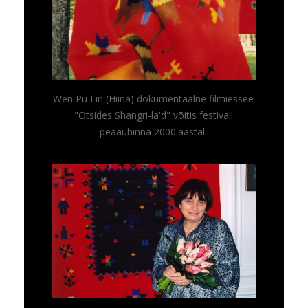
Wen Pu Lin (Hiina) dokumentaalne filmiessee
"Otsides Shangri-la'd" võitis festivali
peaauhinna 2000.aastal.