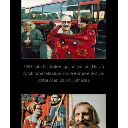
1988.aata festivali võitja Jon Jerstad (Norra)
võtab oma teki sisse sooja esimese festivali
võitja Asen Balikci (Kanada).