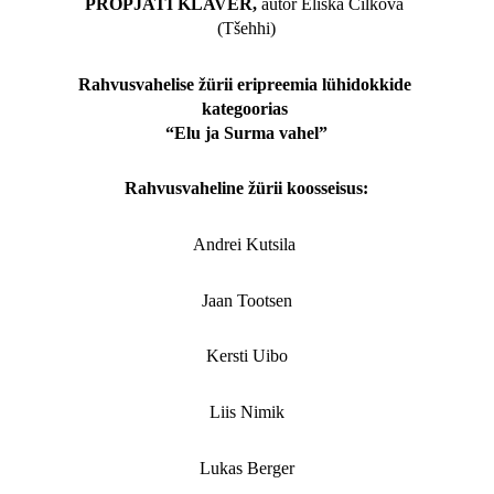
PRÕPJATI KLAVER, 
autor Eliška Cílková 
(Tšehhi)
Rahvusvahelise žürii eripreemia lühidokkide 
kategoorias 

“Elu ja Surma vahel”
Rahvusvaheline žürii koosseisus:
Andrei Kutsila 
Jaan Tootsen
Kersti Uibo
Liis Nimik
Lukas Berger