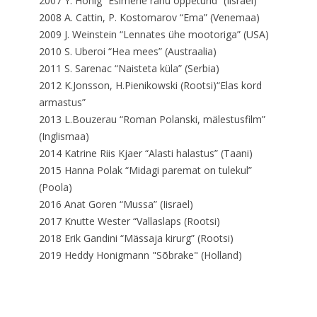
2007 Y. Honig “Esimene rahu õppetund” (Iisrael)
2008 A. Cattin, P. Kostomarov “Ema” (Venemaa)
2009 J. Weinstein “Lennates ühe mootoriga” (USA)
2010 S. Uberoi “Hea mees” (Austraalia)
2011 S. Sarenac “Naisteta küla” (Serbia)
2012 K.Jonsson, H.Pienikowski (Rootsi)“Elas kord
armastus”
2013 L.Bouzerau “Roman Polanski, mälestusfilm”
(Inglismaa)
2014 Katrine Riis Kjaer “Alasti halastus” (Taani)
2015 Hanna Polak “Midagi paremat on tulekul”
(Poola)
2016 Anat Goren “Mussa” (Iisrael)
2017 Knutte Wester “Vallaslaps (Rootsi)
2018 Erik Gandini “Mässaja kirurg” (Rootsi)
2019
Heddy Honigmann "Sõbrake" (Holland)