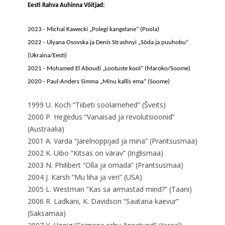
Eesti Rahva Auhinna Võitjad:
2023 - Michal Kawecki „Polegi kangelane“ (Poola)
2022 - Ulyana Osovska ja Denis Strashnyi „Sõda ja puuhobu“
(Ukraina/Eesti)
2021 - Mohamed El Aboudi „Lootuste kool“ (Maroko/Soome)
2020 - Paul-Anders Simma „Minu kallis ema“ (Soome)
1999 U. Koch “Tiibeti soolamehed” (Šveits)
2000 P. Hegedus “Vanaisad ja revolutsioonid”
(Austraalia)
2001 A. Varda “Järelnoppijad ja mina” (Prantsusmaa)
2002 K. Uibo “Kitsas on värav” (Inglismaa)
2003 N. Philibert “Olla ja omada” (Prantsusmaa)
2004 J. Karsh “Mu liha ja veri” (USA)
2005 L. Westman “Kas sa armastad mind?” (Taani)
2006 R. Ladkani, K. Davidson “Saatana kaevur”
(Saksamaa)