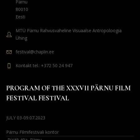
Pärnu
80010
Eesti
MTÜ Pärnu Rahvusvaheline Visuaalse Antropoloogia
Ühing
festival@chaplin.ee
Kontakt tel.: +372 50 24 947
PROGRAM OF THE XXXVII PÄRNU FILM
FESTIVAL FESTIVAL
JULY 03-09.07.2023
Pärnu Filmifestivali kontor
Rüütli 40a, Pärnu