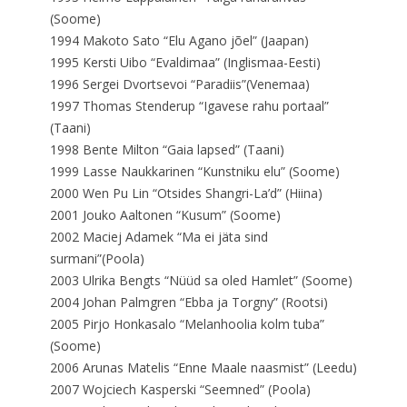
(Soome)
1994 Makoto Sato “Elu Agano jõel” (Jaapan)
1995 Kersti Uibo “Evaldimaa” (Inglismaa-Eesti)
1996 Sergei Dvortsevoi “Paradiis”(Venemaa)
1997 Thomas Stenderup “Igavese rahu portaal”
(Taani)
1998 Bente Milton “Gaia lapsed” (Taani)
1999 Lasse Naukkarinen “Kunstniku elu” (Soome)
2000 Wen Pu Lin “Otsides Shangri-La’d” (Hiina)
2001 Jouko Aaltonen “Kusum” (Soome)
2002 Maciej Adamek “Ma ei jäta sind
surmani”(Poola)
2003 Ulrika Bengts “Nüüd sa oled Hamlet” (Soome)
2004 Johan Palmgren “Ebba ja Torgny” (Rootsi)
2005 Pirjo Honkasalo “Melanhoolia kolm tuba”
(Soome)
2006 Arunas Matelis “Enne Maale naasmist” (Leedu)
2007 Wojciech Kasperski “Seemned” (Poola)