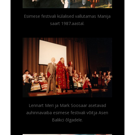
Esimese festivali külalised vallutamas Manija
saart 1987.aastal.
Lennart Meri ja Mark Soosaar asetavad
auhinnavaiba esimese festivali võitja Asen
Balikci õlgadele.