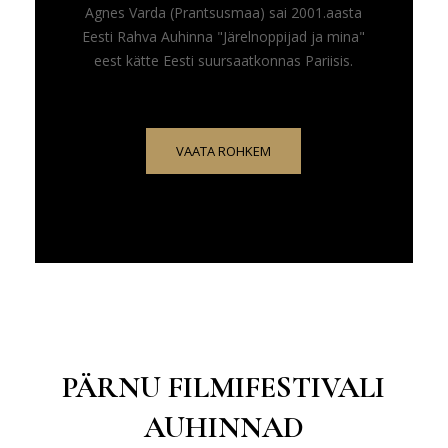
Agnes Varda (Prantsusmaa) sai 2001.aasta
Eesti Rahva Auhinna "Järelnoppijad ja mina"
eest kätte Eesti suursaatkonnas Pariisis.
VAATA ROHKEM
PÄRNU FILMIFESTIVALI
AUHINNAD