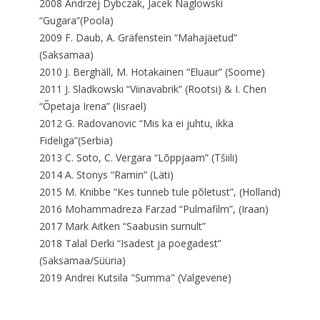
2008 Andrzej Dybczak, Jacek Naglowski
“Gugara”(Poola)
2009 F. Daub, A. Gräfenstein “Mahajäetud”
(Saksamaa)
2010 J. Berghäll, M. Hotakainen “Eluaur” (Soome)
2011 J. Sladkowski “Viinavabrik” (Rootsi) & I. Chen
“Õpetaja Irena” (Iisrael)
2012 G. Radovanovic “Mis ka ei juhtu, ikka
Fideliga”(Serbia)
2013 C. Soto, C. Vergara “Lõppjaam” (Tšiili)
2014 A. Stonys “Ramin” (Läti)
2015 M. Knibbe “Kes tunneb tule põletust”, (Holland)
2016 Mohammadreza Farzad “Pulmafilm”, (Iraan)
2017 Mark Aitken “Saabusin surnult”
2018 Talal Derki “Isadest ja poegadest”
(Saksamaa/Süüria)
2019
Andrei Kutsila "Summa" (Valgevene)