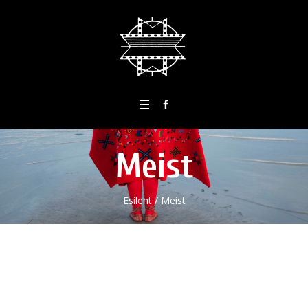
Meist
Esileht
/
Meist