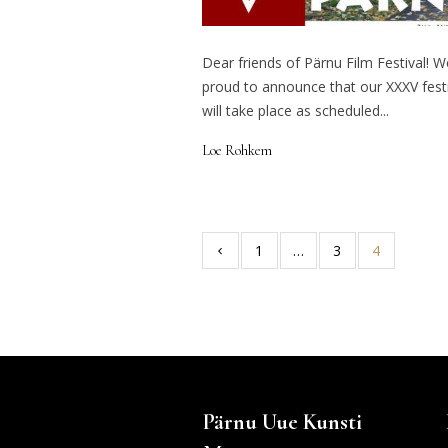
Dear friends of Pärnu Film Festival! W
proud to announce that our XXXV festi
will take place as scheduled...
Loe Rohkem
1
…
3
4
Pärnu Uue Kunsti