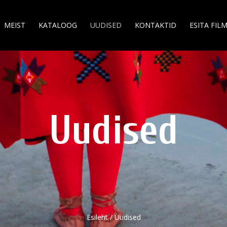
MEIST
KATALOOG
UUDISED
KONTAKTID
ESITA FIL
Uudised
Esileht
/
Uudised