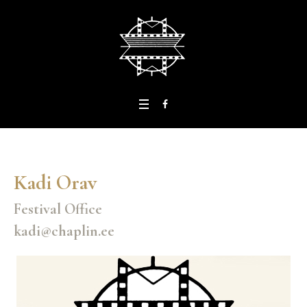
Kadi Orav
Festival Office
kadi@chaplin.ee