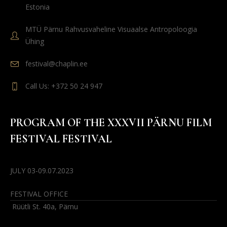
Estonia
MTÜ Pärnu Rahvusvaheline Visuaalse Antropoloogia
Ühing
festival@chaplin.ee
Call Us: +372 50 24 947
PROGRAM OF THE XXXVII PÄRNU FILM
FESTIVAL FESTIVAL
JULY 03-09.07.2023
FESTIVAL OFFICE
Rüütli St. 40a, Pärnu